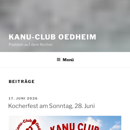
KANU-CLUB OEDHEIM
Paddeln auf dem Kocher
Menü
BEITRÄGE
VERÖFFENTLICHT
17. JUNI 2026
AM
Kocherfest am Sonntag, 28. Juni