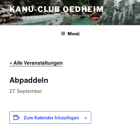
Zum
KANU-CLUB OEDHEIM
Inhalt
Paddeln auf dem Kocher
springen
Menü
« Alle Veranstaltungen
Abpaddeln
27. September
Zum Kalender hinzufügen