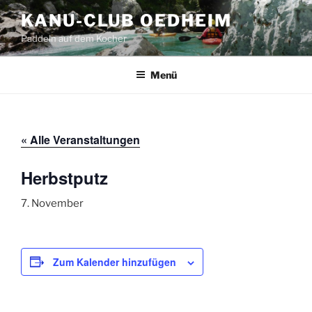
Zum
KANU-CLUB OEDHEIM
Inhalt
Paddeln auf dem Kocher
springen
Menü
« Alle Veranstaltungen
Herbstputz
7. November
Zum Kalender hinzufügen