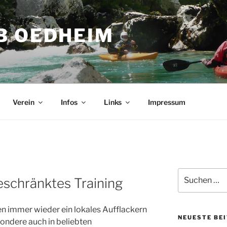
B OEDHEIM
Verein
Infos
Links
Impressum
Suchen
eschränktes Training
nach:
ten immer wieder ein lokales Aufflackern
NEUESTE BE
ondere auch in beliebten