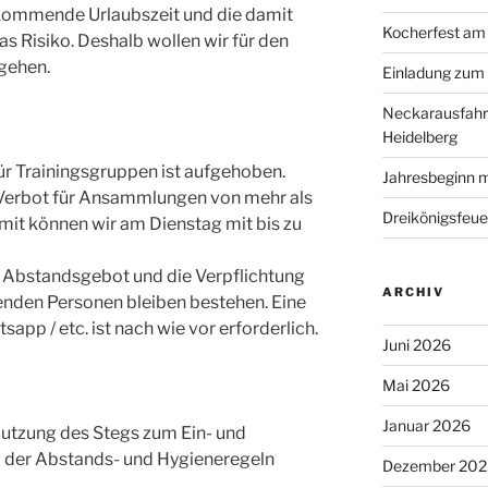
 kommende Urlaubszeit und die damit
Kocherfest am 
 Risiko. Deshalb wollen wir für den
rgehen.
Einladung zum
Neckarausfahr
Heidelberg
r Trainingsgruppen ist aufgehoben.
Jahresbeginn m
e Verbot für Ansammlungen von mehr als
Dreikönigsfeue
mit können wir am Dienstag mit bis zu
 Abstandsgebot und die Verpflichtung
ARCHIV
nden Personen bleiben bestehen. Eine
pp / etc. ist nach wie vor erforderlich.
Juni 2026
Mai 2026
Januar 2026
 Nutzung des Stegs zum Ein- und
ng der Abstands- und Hygieneregeln
Dezember 202