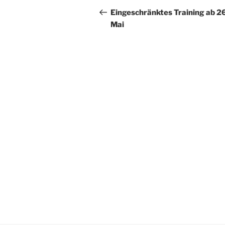
Beitrag
Eingeschränktes Training ab 26
Mai