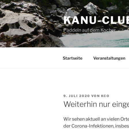
Zum
Inhalt
KANU-CLU
springen
Paddeln auf dem Kocher
Startseite
Veranstaltungen
VERÖFFENTLICHT
9. JULI 2020
VON
KCO
AM
Weiterhin nur eing
Wir sehen aktuell an vielen Or
der Corona-Infektionen, insbes