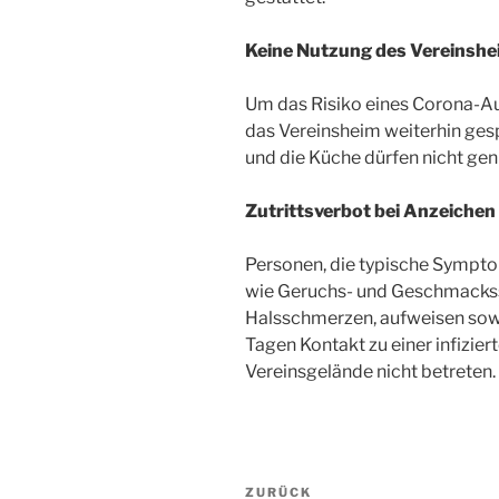
Keine Nutzung des Vereinsh
Um das Risiko eines Corona-Au
das Vereinsheim weiterhin gesp
und die Küche dürfen nicht gen
Zutrittsverbot bei Anzeichen
Personen, die typische Sympto
wie Geruchs- und Geschmackss
Halsschmerzen, aufweisen sowi
Tagen Kontakt zu einer infizier
Vereinsgelände nicht betreten
Beitragsnavigation
Vorheriger
ZURÜCK