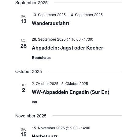
September 2025
a
h
l
l
l
t
13. September 2025
-
14. September 2025
SA.
e
13
u
t
Wanderausfahrt
n
n
u
.
g
n
28. September 2025 @ 10:00
-
17:00
SO.
A
28
Abpaddeln: Jagst oder Kocher
g
n
e
Bootshaus
s
n
i
Oktober 2025
S
c
u
h
2. Oktober 2025
-
5. Oktober 2025
DO.
2
t
c
WW-Abpaddeln Engadin (Sur En)
e
h
Inn
n
e
-
November 2025
u
N
n
a
15. November 2025 @ 9:00
-
14:00
SA.
d
15
v
Herbstputz