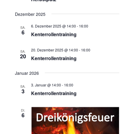
A
i
n
g
Dezember 2025
s
a
6. Dezember 2025 @ 14:00
-
16:00
SA.
t
i
6
Kenterrollentraining
i
c
o
h
20. Dezember 2025 @ 14:00
-
16:00
n
SA.
t
20
Kenterrollentraining
e
n
Januar 2026
,
3. Januar @ 14:00
-
16:00
SA.
N
3
Kenterrollentraining
a
v
DI.
i
6
g
a