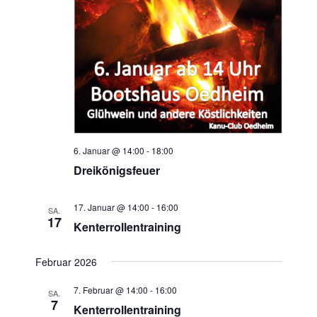
t
i
o
n
6. Januar @ 14:00
-
18:00
Dreikönigsfeuer
17. Januar @ 14:00
-
16:00
SA.
17
Kenterrollentraining
Februar 2026
7. Februar @ 14:00
-
16:00
SA.
7
Kenterrollentraining