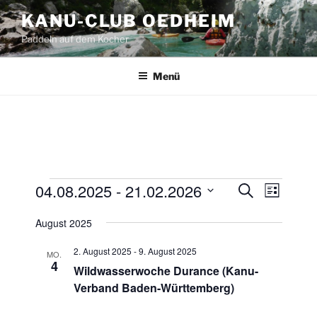
Zum
KANU-CLUB OEDHEIM
Inhalt
Paddeln auf dem Kocher
springen
Menü
Veranstaltungen
04.08.2025
 - 
21.02.2026
V
V
S
L
u
e
e
i
D
c
August 2025
s
r
a
r
h
t
a
e
t
a
e
2. August 2025
-
9. August 2025
MO.
n
u
4
n
Wildwasserwoche Durance (Kanu-
s
m
Verband Baden-Württemberg)
s
t
w
t
a
ä